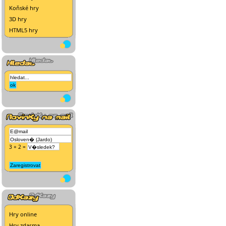
Koňské hry
3D hry
HTML5 hry
3 + 2 =
Hry online
Hry zdarma