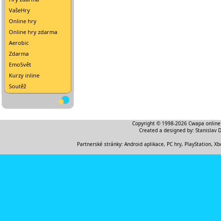
VašeHry
Online hry
Online hry zdarma
Aerobic
Zdarma
EmoSvět
Kurzy inline
Soutěž
Copyright © 1998-2026
Cwapa online
Created a designed by:
Stanislav 
Partnerské stránky:
Android aplikace
,
PC hry, PlayStation, Xb