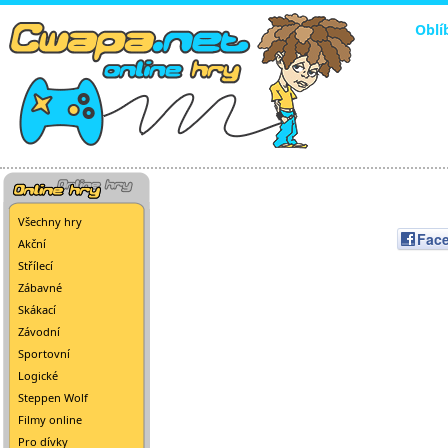
Oblí
Všechny hry
Fac
Akční
Střílecí
Zábavné
Skákací
Závodní
Sportovní
Logické
Steppen Wolf
Filmy online
Pro dívky